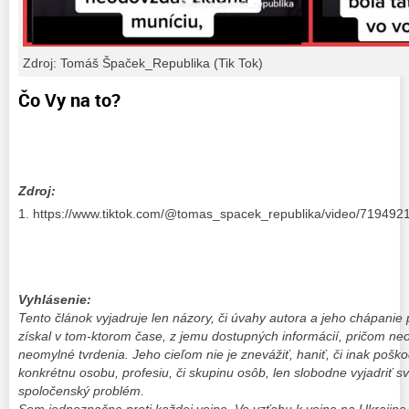
Zdroj: Tomáš Špaček_Republika (Tik Tok)
Čo Vy na to?
Zdroj:
https://www.tiktok.com/@tomas_spacek_republika/video/71949
Vyhlásenie:
Tento článok vyjadruje len názory, či úvahy autora a jeho chápanie 
získal v tom-ktorom čase, z jemu dostupných informácií, pričom ne
neomylné tvrdenia. Jeho cieľom nie je znevážiť, haniť, či inak poškodi
konkrétnu osobu, profesiu, či skupinu osôb, len slobodne vyjadriť sv
spoločenský problém.
Som jednoznačne proti každej vojne. Vo vzťahu k vojne na Ukrajine