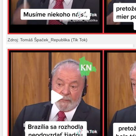
Zdroj: Tomáš Špaček_Republika (Tik Tok)