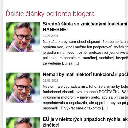
Ďalšie články od tohto blogera
Stredná škola so zmiešanými toaletami –
HANEBNÉ!
11.06.2026
Na začiatku by som chcel objasniť, že spolupráca 
správna vec, ktorú možno len podporovať. Avšak t
je podľa mňa niečo hrozné, pretože ničí jednotlivé
politickej, ekonomickej, morálnej, sociálnej, bezp
že vedenie EÚ sa [...]
Nemali by mať niektorí funkcionári po
26.03.2026
Neviem, ale vychádza mi z toho, že zrejme by bolo n
funkcionári vlastnili svoju osobnú POČÍTAČKU BAN
výkonným motorom – nielen preto, aby sa pri čas
neprehrievala a nepokazila, ale aj preto, aby sa pri 
nepomýlil. Prvýkrát sme o takomto [...]
EÚ je v niektorých prípadoch rýchla, ak
žinčice!