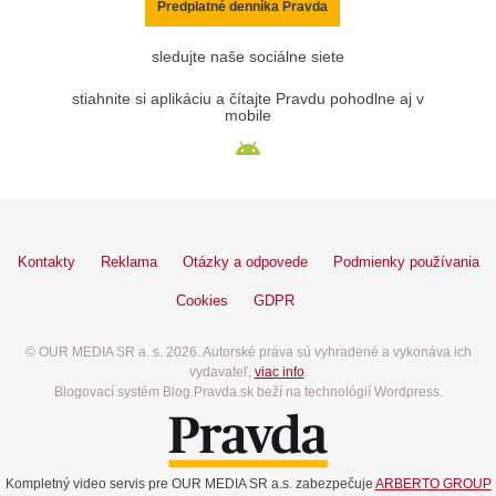
Predplatné denníka Pravda
sledujte naše sociálne siete
stiahnite si aplikáciu a čítajte Pravdu pohodlne aj v
mobile
Kontakty
Reklama
Otázky a odpovede
Podmienky používania
Cookies
GDPR
© OUR MEDIA SR a. s. 2026. Autorské práva sú vyhradené a vykonáva ich
vydavateľ,
viac info
.
Blogovací systém Blog.Pravda.sk beží na technológií Wordpress.
Kompletný video servis pre OUR MEDIA SR a.s. zabezpečuje
ARBERTO GROUP