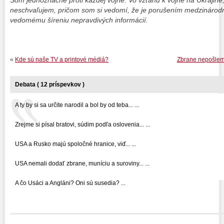
neschvaľujem, pričom som si vedomí, že je porušením medzinárodn
vedomému šíreniu nepravdivých informácií.
«
Kde sú naše TV a printové médiá?
Zbrane nepošleme
Debata ( 12 príspevkov )
A ty by si sa určite narodil a bol by od teba... ...
Zrejme si písal bratovi, súdim podľa oslovenia... ...
USA a Rusko majú spoločné hranice, viď... ...
USA nemali dodať zbrane, muníciu a suroviny... ...
A čo Usáci a Angláni? Oni sú susedia? ...