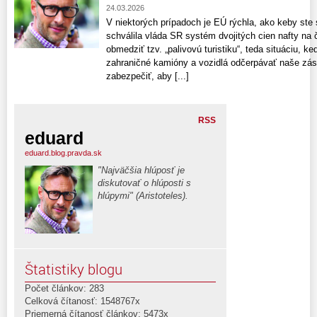
24.03.2026
V niektorých prípadoch je EÚ rýchla, ako keby ste s
schválila vláda SR systém dvojitých cien nafty na č
obmedziť tzv. „palivovú turistiku“, teda situáciu, 
zahraničné kamióny a vozidlá odčerpávať naše záso
zabezpečiť, aby [...]
RSS
eduard
eduard.blog.pravda.sk
"Najväčšia hlúposť je
diskutovať o hlúposti s
hlúpymi" (Aristoteles).
Štatistiky blogu
Počet článkov: 283
Celková čítanosť: 1548767x
Priemerná čítanosť článkov: 5473x