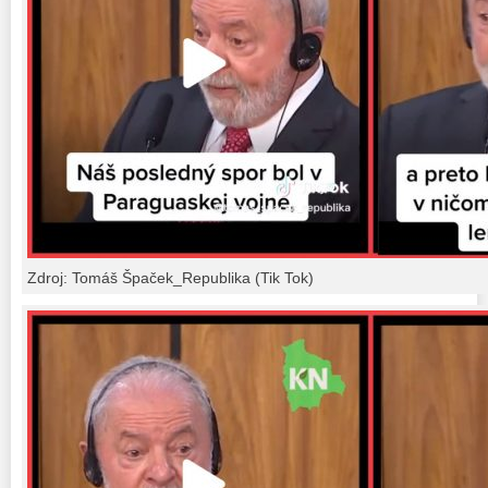
Zdroj: Tomáš Špaček_Republika (Tik Tok)