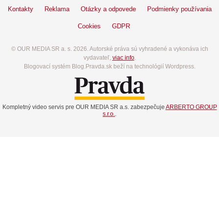
Kontakty
Reklama
Otázky a odpovede
Podmienky používania
Cookies
GDPR
© OUR MEDIA SR a. s. 2026. Autorské práva sú vyhradené a vykonáva ich
vydavateľ,
viac info
.
Blogovací systém Blog.Pravda.sk beží na technológií Wordpress.
Kompletný video servis pre OUR MEDIA SR a.s. zabezpečuje
ARBERTO GROUP
s.r.o.
.