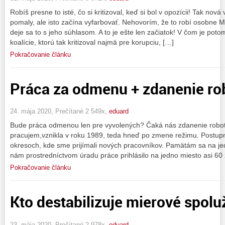
Robíš presne to isté, čo si kritizoval, keď si bol v opozícii! Tak no
pomaly, ale isto začína vyfarbovať. Nehovorím, že to robí osobne Ma
deje sa to s jeho súhlasom. A to je ešte len začiatok! V čom je poto
koalície, ktorú tak kritizoval najmä pre korupciu, […]
Pokračovanie článku
Práca za odmenu + zdanenie ro
24. mája 2020, Prečítané 2 549x,
eduard
Bude práca odmenou len pre vyvolených? Čaká nás zdanenie roboto
pracujem,vznikla v roku 1989, teda hneď po zmene režimu. Postupn
okresoch, kde sme prijímali nových pracovníkov. Pamätám sa na jed
nám prostredníctvom úradu práce prihlásilo na jedno miesto asi 60
Pokračovanie článku
Kto destabilizuje mierové spoluž
23. mája 2020, Prečítané 2 978x,
eduard