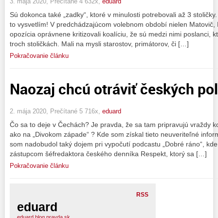
3. mája 2020, Prečítané 4 632x,
eduard
Sú dokonca také „zadky“, ktoré v minulosti potrebovali až 3 stolič
to vysvetlím! V predchádzajúcom volebnom období nielen Matovič, 
opozícia oprávnene kritizovali koalíciu, že sú medzi nimi poslanci, 
troch stoličkách. Mali na mysli starostov, primátorov, či […]
Pokračovanie článku
Naozaj chcú otráviť českých pol
2. mája 2020, Prečítané 5 716x,
eduard
Čo sa to deje v Čechách? Je pravda, že sa tam pripravujú vraždy ko
ako na „Divokom západe“ ? Kde som získal tieto neuveriteľné infor
som nadobudol taký dojem pri vypočutí podcastu „Dobré ráno“, kd
zástupcom šéfredaktora českého denníka Respekt, ktorý sa […]
Pokračovanie článku
RSS
eduard
eduard.blog.pravda.sk