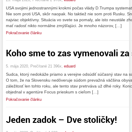
USA svojimi jednostrannými krokmi počas vlády D.Trumpa systemat
Nie som proti USA, skôr naopak. No taktiež nie som proti Rusku. S
najviac objektívny. Situácia vo svete sa pomaly, ale isto neustále 
mať radosť nikto normálne zmýšľajúci. Je mnoho názorov, […]
Pokračovanie článku
Koho sme to zas vymenovali za
5. mája 2020, Prečítané 21 396x,
eduard
Sudca, ktorý nedokáže priamo a verejne odsúdiť súčasný stav na 
O tom, že na Slovensku nedôveruje súdom prevažná väčšina obyvate
záležitosť len tohto roku, ale tento stav pretrváva už dlhé roky. K
objednal v agentúre Focus prieskum s cieľom […]
Pokračovanie článku
Jeden zadok – Dve stoličky!