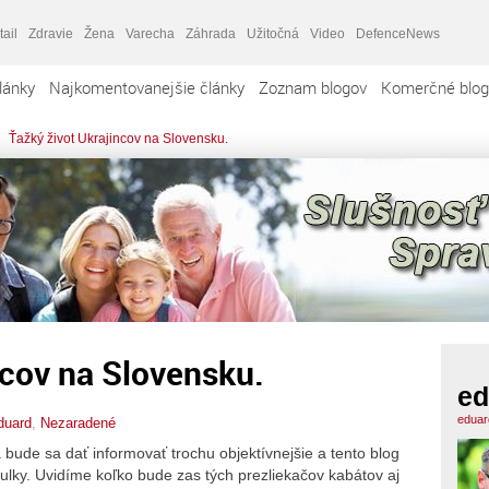
tail
Zdravie
Žena
Varecha
Záhrada
Užitočná
Video
DefenceNews
lánky
Najkomentovanejšie články
Zoznam blogov
Komerčné blog
Ťažký život Ukrajincov na Slovensku.
ncov na Slovensku.
ed
eduar
duard
,
Nezaradené
bude sa dať informovať trochu objektívnejšie a tento blog
ulky. Uvidíme koľko bude zas tých prezliekačov kabátov aj