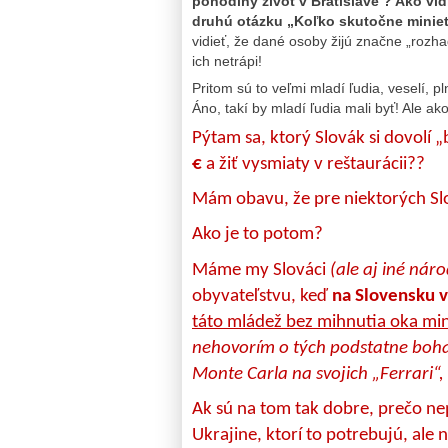
pohodlný život v Bratislave ? Ako vi
druhú otázku „Koľko skutočne miniet
vidieť, že dané osoby žijú značne „roz
ich netrápi!
Pritom sú to veľmi mladí ľudia, veselí, p
Áno, takí by mladí ľudia mali byť! Ale a
Pýtam sa, ktorý Slovák si dovolí 
€
a žiť vysmiaty v reštaurácii??
Mám obavu, že pre niektorých Sl
Ako je to potom?
Máme my Slováci
(ale aj iné nár
obyvateľstvu, keď
na Slovensku v
táto mládež bez mihnutia oka mi
nehovorím o tých podstatne bohat
Monte Carla na svojich „Ferrari“,
Ak sú na tom tak dobre, prečo 
Ukrajine, ktorí to potrebujú, ale