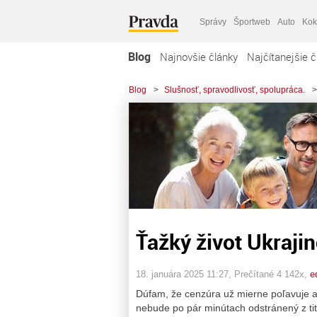
Správy
Športweb
Auto
Kok
Blog
Najnovšie články
Najčítanejšie č
Blog
>
Slušnosť, spravodlivosť, spolupráca.
>
Ťažký život Ukraji
18. januára 2025 11:27
, Prečítané 4 142x,
e
Dúfam, že cenzúra už mierne poľavuje a 
nebude po pár minútach odstránený z tit