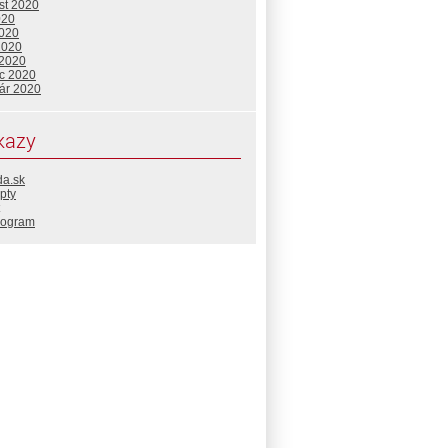
st 2020
020
2020
2020
 2020
c 2020
uár 2020
kazy
da.sk
pty
rogram