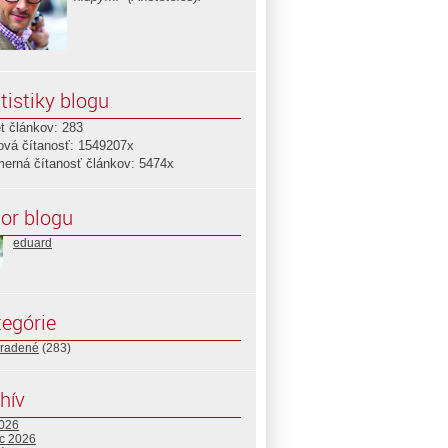
tistiky blogu
t článkov: 283
ová čítanosť: 1549207x
merná čítanosť článkov: 5474x
or blogu
eduard
egórie
radené
(283)
hív
2026
c 2026