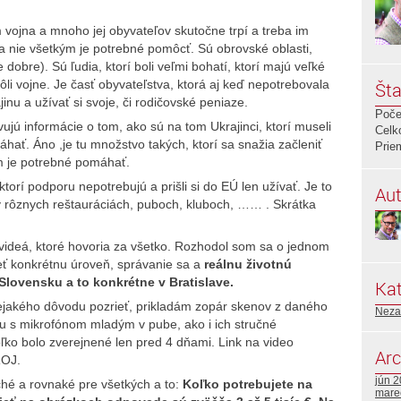
m vojna a mnoho jej obyvateľov skutočne trpí a treba im
 a nie všetkým je potrebné pomôcť. Sú obrovské oblasti,
 dobre). Sú ľudia, ktorí boli veľmi bohatí, ktorí majú veľké
ôli vojne. Je časť obyvateľstva, ktorá aj keď nepotrebovala
Šta
inu a užívať si svoje, či rodičovské peniaze.
Poče
vujú informácie o tom, ako sú na tom Ukrajinci, ktorí museli
Celk
áhať. Áno ,je tu množstvo takých, ktorí sa snažia začleniť
Prie
m je potrebné pomáhať.
torí podporu nepotrebujú a prišli si do EÚ len užívať. Je to
Aut
u v rôznych reštauráciách, puboch, kluboch, …… . Skrátka
 videá, ktoré hovoria za všetko. Rozhodol som sa o jednom
eť konkrétnu úroveň, správanie sa a
reálnu životnú
Slovensku a to konkrétne v Bratislave.
Kat
nejakého dôvodu pozrieť, prikladám zopár skenov z daného
Neza
u s mikrofónom mladým v pube, ako i ich stručné
ľko bolo zverejnené len pred 4 dňami. Link na video
Arc
ROJ.
jún 
hé a rovnaké pre všetkých a to:
Koľko potrebujete na
mare