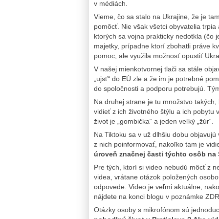
v médiách.
Vieme, čo sa stalo na Ukrajine, že je ta
pomôcť. Nie však všetci obyvatelia trpia
ktorých sa vojna prakticky nedotkla (čo je
majetky, prípadne ktorí zbohatli práve kv
pomoc, ale využila možnosť opustiť Ukraj
V našej mienkotvornej tlači sa stále obja
„ujsť“ do EÚ zle a že im je potrebné pom
do spoločnosti a podporu potrebujú. Tý
Na druhej strane je tu množstvo takých, k
vidieť z ich životného štýlu a ich pobyt
život je „gombička“ a jeden veľký „žúr“.
Na Tiktoku sa v už dlhšiu dobu objavujú
z nich poinformovať, nakoľko tam je vidi
úroveň značnej časti týchto osôb na 
Pre tých, ktorí si video nebudú môcť z 
videa, vrátane otázok položených osobo
odpovede. Video je veľmi aktuálne, nako
nájdete na konci blogu v poznámke ZD
Otázky osoby s mikrofónom sú jednoduc