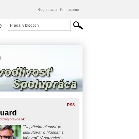
Registrácia
Prihlásenie
y
RSS
uard
d.blog.pravda.sk
"Najväčšia hlúposť je
diskutovať o hlúposti s
hlúpymi" (Aristoteles).