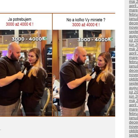
máj 
apríl
mare
febr
janu
dece
nove
sept
augu
júl 2
jún 
máj 
apríl
mare
febr
janu
dece
nove
októ
sept
augu
júl 2
jún 
máj 
apríl
mare
febr
janu
dece
nove
.
októ
sept