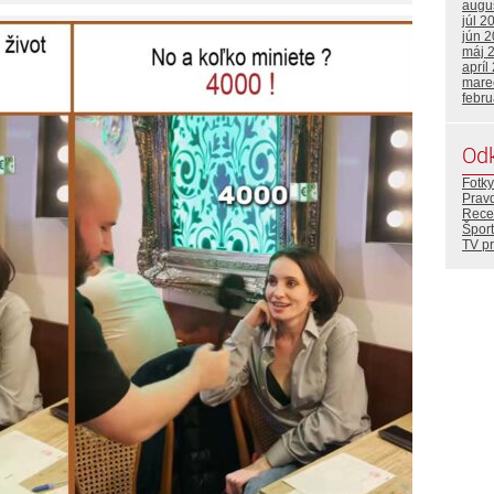
augu
júl 2
jún 
máj 
apríl
mare
febr
Od
Fotky
Prav
Rece
Šport
TV p