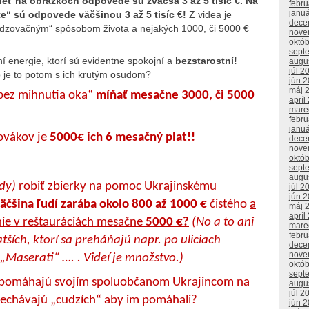
dieť na obrázkoch odpovede sú zväčša 3 až 5 tisíc €. Na
febr
janu
e“ sú odpovede väčšinou 3 až 5 tisíc €!
Z videa je
dece
hadzovačným“ spôsobom života a nejakých 1000, či 5000 €
nove
októ
sept
lní energie, ktorí sú evidentne spokojní a
bezstarostní!
augu
júl 2
ko je to potom s ich krutým osudom?
jún 
máj 
„bez mihnutia oka“
míňať mesačne 3000, či 5000
apríl
mare
febr
janu
ovákov je
5000€ ich 6 mesačný plat!!
dece
nove
októ
sept
augu
ody)
robiť zbierky na pomoc Ukrajinskému
júl 2
jún 
äčšina ľudí zarába okolo 800 až 1000 €
čistého
a
máj 
apríl
nie v reštauráciách mesačne
5000 €?
(No a to ani
mare
febr
ších, ktorí sa preháňajú napr. po uliciach
dece
nove
 „Maserati“ …. . Videí je množstvo.)
októ
sept
nepomáhajú svojím spoluobčanom Ukrajincom na
augu
júl 2
 nechávajú „cudzích“ aby im pomáhali?
jún 