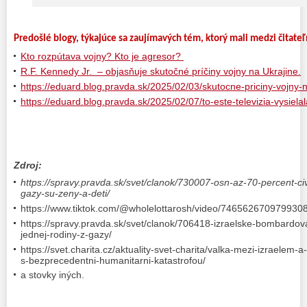
Predošlé blogy, týkajúce sa zaujímavých tém, ktorý mali medzi čitateľ
Kto rozpútava vojny? Kto je agresor?
R.F. Kennedy Jr. – objasňuje skutočné príčiny vojny na Ukrajine.
https://eduard.blog.pravda.sk/2025/02/03/skutocne-priciny-vojny-n
https://eduard.blog.pravda.sk/2025/02/07/to-este-televizia-vysiela
Zdroj:
https://spravy.pravda.sk/svet/clanok/730007-osn-az-70-percent-ci
gazy-su-zeny-a-deti/
https://www.tiktok.com/@wholelottarosh/video/74656267097993
https://spravy.pravda.sk/svet/clanok/706418-izraelske-bombardov
jednej-rodiny-z-gazy/
https://svet.charita.cz/aktuality-svet-charita/valka-mezi-izraele
s-bezprecedentni-humanitarni-katastrofou/
a stovky iných.