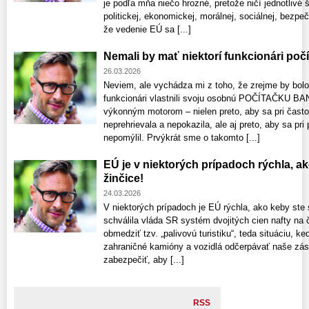
je podľa mňa niečo hrozné, pretože ničí jednotlivé
politickej, ekonomickej, morálnej, sociálnej, bezp
že vedenie EÚ sa [...]
Nemali by mať niektorí funkcionári po
26.03.2026
Neviem, ale vychádza mi z toho, že zrejme by bolo n
funkcionári vlastnili svoju osobnú POČÍTAČKU BAN
výkonným motorom – nielen preto, aby sa pri čas
neprehrievala a nepokazila, ale aj preto, aby sa pri 
nepomýlil. Prvýkrát sme o takomto [...]
EÚ je v niektorých prípadoch rýchla, ak
žinčice!
24.03.2026
V niektorých prípadoch je EÚ rýchla, ako keby ste s
schválila vláda SR systém dvojitých cien nafty na č
obmedziť tzv. „palivovú turistiku“, teda situáciu, 
zahraničné kamióny a vozidlá odčerpávať naše záso
zabezpečiť, aby [...]
RSS