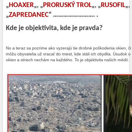
„
HOAXER
„, „
PRORUSKÝ TROL
„, „
RUSOFIL
„,
„
ZAPREDANEC
“ ……………………. .
Kde je objektivita, kde je pravda?
No a teraz sa pozrime ako vyzerajú tie drobné poškodenia okien, či
môžu obyvatelia už vracať do miest, kde stáli ich obydlia. Úsudok o
okien a striech nechám na každého. To je objektivita našich médií.