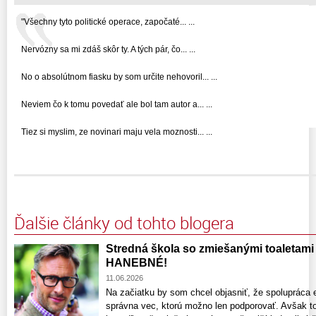
"Všechny tyto politické operace, započaté... ...
Nervózny sa mi zdáš skôr ty. A tých pár, čo... ...
No o absolútnom fiasku by som určite nehovoril... ...
Neviem čo k tomu povedať ale bol tam autor a... ...
Tiez si myslim, ze novinari maju vela moznosti... ...
Ďalšie články od tohto blogera
Stredná škola so zmiešanými toaletami –
HANEBNÉ!
11.06.2026
Na začiatku by som chcel objasniť, že spolupráca 
správna vec, ktorú možno len podporovať. Avšak t