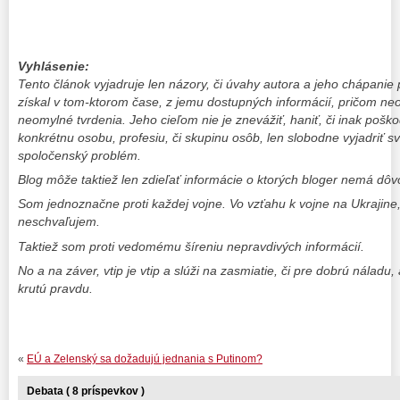
Vyhlásenie:
Tento článok vyjadruje len názory, či úvahy autora a jeho chápanie 
získal v tom-ktorom čase, z jemu dostupných informácií, pričom ne
neomylné tvrdenia. Jeho cieľom nie je znevážiť, haniť, či inak poškodi
konkrétnu osobu, profesiu, či skupinu osôb, len slobodne vyjadriť sv
spoločenský problém.
Blog môže taktiež len zdieľať informácie o ktorých bloger nemá dô
Som jednoznačne proti každej vojne. Vo vzťahu k vojne na Ukrajine
neschvaľujem.
Taktiež som proti vedomému šíreniu nepravdivých informácií.
No a na záver, vtip je vtip a slúži na zasmiatie, či pre dobrú nálad
krutú pravdu.
«
EÚ a Zelenský sa dožadujú jednania s Putinom?
Debata ( 8 príspevkov )