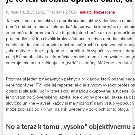
8. februára 2025 12:42
, Prečítané 2 561x,
eduard
,
Nezaradené
Tak cynizmus, neobjektivita a prekrúcanie faktov v dnešných mai
nemá obdobu a mieru. Takmer každá správa, či informácia je ak ni
zmenená a deformovaná. Je to podstatne horšie ako za predošléh
prostriedky tiež len chválili kroky vládnucej triedy a o nedostatkoch 
sa chcete dozvedieť pravdu a byť aspoň trochu objektívne informova
„alternatívne zdroje“, prípadne si prečítať, či vypočuť viacero zahr
celej EÚ sa objektívnu informáciu v mainstreame nedozviete ani 
smeruje, ale takto začínajú len „tvrdé“ diktatúry. Môžeme len dúfať
Pozrime si jeden z nedávnych pekných príkladov, ktorý odznel nedá
verejnoprávnej TV“ kde jej reportér, ako je zvykom vysoko profes
opisoval situáciu ľudí v izraelskou armádou okupovanej a ničenej G
jeho vstup do Slovenského jazyka. Ide o voľný preklad, takže sa o
slovíčko unikne – avšak každý si má možnosť daný vstup vypočuť v
môže zobraziť po kliknutí na link uvedený v zdrojoch tohto blogu.
No a teraz k tomu „vysoko“ objektívnemu 