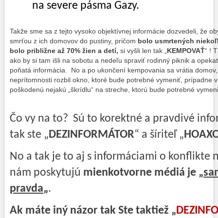
na severe pásma Gazy.
Takže sme sa z tejto vysoko objektívnej informácie dozvedeli, že oby
smrťou z ich domovov do pustiny, pričom
bolo usmrtených niekoľk
bolo približne až 70% žien a detí,
si vyšli len tak „
KEMPOVAŤ
“ ! 
ako by si tam išli na sobotu a nedeľu spraviť rodinný piknik a opek
poňatá informácia. No a po ukončení kempovania sa vrátia domov,
neprítomnosti rozbil okno, ktoré bude potrebné vymeniť, prípadne
poškodenú nejakú „škrídlu“ na streche, ktorú bude potrebné vymeni
Čo vy na to? Sú to korektné a pravdivé info
tak ste „
DEZINFORMÁTOR
“ a šíriteľ „
HOAX
No a tak je to aj s informáciami o konflikte 
nám poskytujú
mienkotvorne médiá je „
sa
pravda
„
.
Ak máte iný názor tak Ste taktiež „
DEZINF