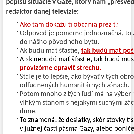
popisu situácie v Gaze, ktorý nám „presve
redaktor danej televízie:
Ako tam dokážu tí občania prežiť?
Odpoveď je pomerne jednoznačná, to
do nášho pôvodného bytu.
Ak budú mať šťastie,
tak budú mať po
A ak nebudú mať šťastie, tak budú mus
provizórne opraviť strechu.
Stále je to lepšie, ako bývať v tých obr
odľudnených humanitárnych zónach.
Potom mnoho z tých ľudí má na výbe
vlhkým stanom s nejakými suchými zác
dune.
To znamená, že desiatky, skôr stovky tis
v južnej časti pásma Gazy, alebo poni