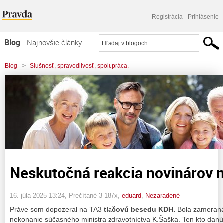
Registrácia
Prihlásenie
Blog
Najnovšie články
Najčítanejšie články
Blog
>
Slušnosť, spravodlivosť, spolupráca.
Najkomentovanejšie články
>
Neskutočná reakcia novinárov mainstreamu.
Zoznam blogov
Komerčné blogy
Neskutočná reakcia novinárov 
16. júla 2025 13:24
, Prečítané 3 187x,
eduard
,
Nezaradené
Práve som dopozeral na TA3
tlačovú besedu KDH.
Bola zameraná
nekonanie súčasného ministra zdravotníctva K.Šaška. Ten kto danú