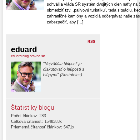
schválila vláda SR systém dvojitých cien nafty na č
obmedziť tzv. „palivovú turistiku“, teda situáciu, 
zahraničné kamióny a vozidlá odčerpávať naše záso
zabezpečiť, aby [...]
RSS
eduard
eduard.blog.pravda.sk
"Najväčšia hlúposť je
diskutovať o hlúposti s
hlúpymi" (Aristoteles).
Štatistiky blogu
Počet článkov: 283
Celková čítanosť: 1548383x
Priemerná čítanosť článkov: 5471x