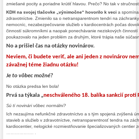
zmiešané pocity a poriadne krútiť hlavou. Prečo? No tak v stručnosti
KDH na svojej tlačovke „výnimočne“ hovorilo k veci
a spomínal
zdravotníctve. Zmienilo sa o netransparentnom tendri na záchrank
nemocníc, nezabezpečovanie služieb v kardiocentrách počas dovole
činností súkromníkmi a naopak ponechávanie neziskových činností
poukazovalo na jeden problém za druhým, ktoré trápia naše súčasn
No a prišiel čas na otázky novinárov.
Neviem, či budete veriť, ale ani jeden z novinárov nem
závažnej téme žiadnu otázku!
Je to vôbec možné?
No otázka predsa len bola!
Prvá sa týkala „
neschváleného 18. balíka sankcií proti
Sú tí novinári vôbec normálni?
Ich nezaujíma nefunkčné zdravotníctvo a s tým spojená zvýšená úm
stavieb a služieb v zdravotníctve, netransparentnosť tendra na zác
kardiocentier, nelogické rozmiestňovanie špecializovaných centier 
………………. .