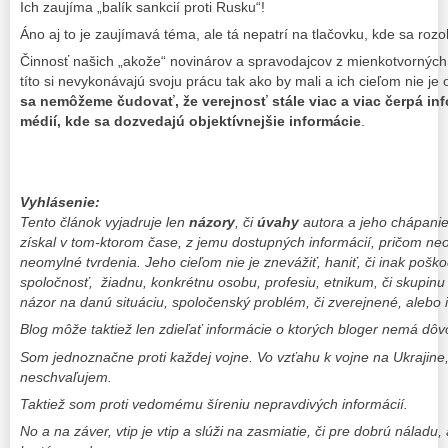
Ich zaujíma „balík sankcií proti Rusku“!
Áno aj to je zaujímavá téma, ale tá nepatrí na tlačovku, kde sa roz
Činnosť našich „akože“ novinárov a spravodajcov z mienkotvorných m
títo si nevykonávajú svoju prácu tak ako by mali a ich cieľom nie je
sa nemôžeme čudovať, že verejnosť stále viac a viac čerpá inf
médií, kde sa dozvedajú objektívnejšie informácie
.
Vyhlásenie:
Tento článok vyjadruje len
názory
, či
úvahy
autora a jeho chápanie 
získal v tom-ktorom čase, z jemu dostupných informácií, pričom ne
neomylné tvrdenia. Jeho cieľom nie je znevážiť, haniť, či inak poškodi
spoločnosť, žiadnu, konkrétnu osobu, profesiu, etnikum, či skupinu 
názor na danú situáciu, spoločenský problém, či zverejnené, alebo i
Blog môže taktiež len zdieľať informácie o ktorých bloger nemá dô
Som jednoznačne proti každej vojne. Vo vzťahu k vojne na Ukrajine
neschvaľujem.
Taktiež som proti vedomému šíreniu nepravdivých informácií.
No a na záver, vtip je vtip a slúži na zasmiatie, či pre dobrú nálad