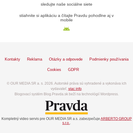
sledujte naše sociálne siete
stiahnite si aplikáciu a čítajte Pravdu pohodlne aj v
mobile
Kontakty
Reklama
Otázky a odpovede
Podmienky používania
Cookies
GDPR
© OUR MEDIA SR a. s. 2026. Autorské práva sú vyhradené a vykonáva ich
vydavateľ,
viac info
.
Blogovací systém Blog.Pravda.sk beží na technológií Wordpress.
Kompletný video servis pre OUR MEDIA SR a.s. zabezpečuje
ARBERTO GROUP
s.r.o.
.