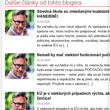
Ďalšie články od tohto blogera
Stredná škola so zmiešanými toaletami –
HANEBNÉ!
11.06.2026
Na začiatku by som chcel objasniť, že spolupráca 
správna vec, ktorú možno len podporovať. Avšak t
je podľa mňa niečo hrozné, pretože ničí jednotlivé
politickej, ekonomickej, morálnej, sociálnej, bezp
že vedenie EÚ sa [...]
Nemali by mať niektorí funkcionári po
26.03.2026
Neviem, ale vychádza mi z toho, že zrejme by bolo n
funkcionári vlastnili svoju osobnú POČÍTAČKU BAN
výkonným motorom – nielen preto, aby sa pri čas
neprehrievala a nepokazila, ale aj preto, aby sa pri 
nepomýlil. Prvýkrát sme o takomto [...]
EÚ je v niektorých prípadoch rýchla, ak
žinčice!
24.03.2026
V niektorých prípadoch je EÚ rýchla, ako keby ste s