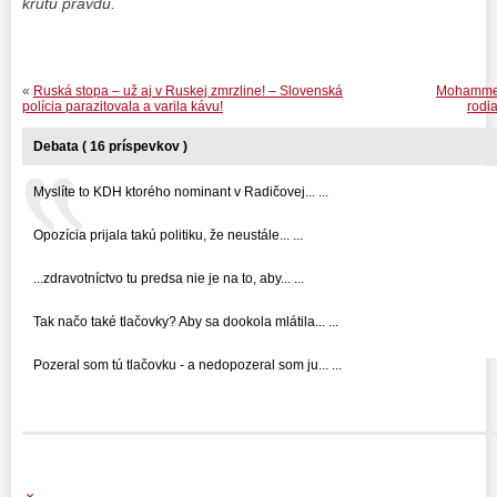
krutú pravdu.
«
Ruská stopa – už aj v Ruskej zmrzline! – Slovenská
Mohammed,
polícia parazitovala a varila kávu!
rodi
Debata ( 16 príspevkov )
Myslíte to KDH ktorého nominant v Radičovej... ...
Opozícia prijala takú politiku, že neustále... ...
...zdravotníctvo tu predsa nie je na to, aby... ...
Tak načo také tlačovky? Aby sa dookola mlátila... ...
Pozeral som tú tlačovku - a nedopozeral som ju... ...