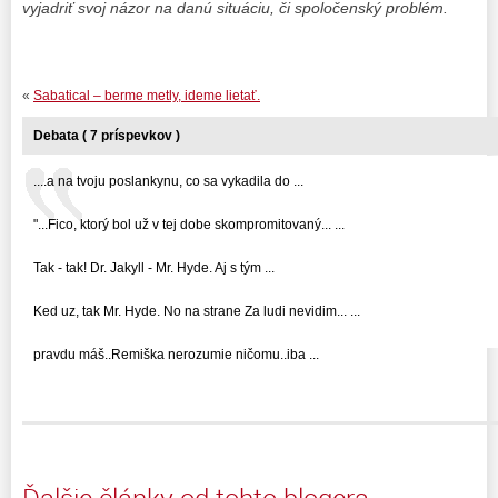
vyjadriť svoj názor na danú situáciu, či spoločenský problém.
«
Sabatical – berme metly, ideme lietať.
Debata ( 7 príspevkov )
....a na tvoju poslankynu, co sa vykadila do ...
"...Fico, ktorý bol už v tej dobe skompromitovaný... ...
Tak - tak! Dr. Jakyll - Mr. Hyde. Aj s tým ...
Ked uz, tak Mr. Hyde. No na strane Za ludi nevidim... ...
pravdu máš..Remiška nerozumie ničomu..iba ...