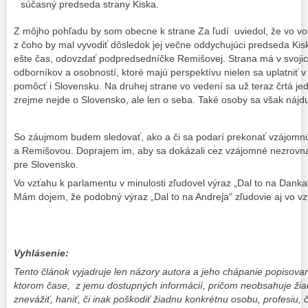
súčasný predseda strany Kiska.
Z môjho pohľadu by som obecne k strane Za ľudí uviedol, že vo v
z čoho by mal vyvodiť dôsledok jej večne oddychujúci predseda Kiska
ešte čas, odovzdať podpredsedníčke Remišovej. Strana má v svojic
odborníkov a osobností, ktoré majú perspektívu nielen sa uplatniť v p
pomôcť i Slovensku. Na druhej strane vo vedení sa už teraz črtá je
zrejme nejde o Slovensko, ale len o seba. Také osoby sa však nájdu
So záujmom budem sledovať, ako a či sa podarí prekonať vzájomn
a Remišovou. Doprajem im, aby sa dokázali cez vzájomné nezrovnal
pre Slovensko.
Vo vzťahu k parlamentu v minulosti zľudovel výraz „Dal to na Danka“
Mám dojem, že podobný výraz „Dal to na Andreja“ zľudovie aj vo vz
Vyhlásenie:
Tento článok vyjadruje len názory autora a jeho chápanie popisovane
ktorom čase, z jemu dostupných informácií, pričom neobsahuje žiad
znevážiť, haniť, či inak poškodiť žiadnu konkrétnu osobu, profesiu, 