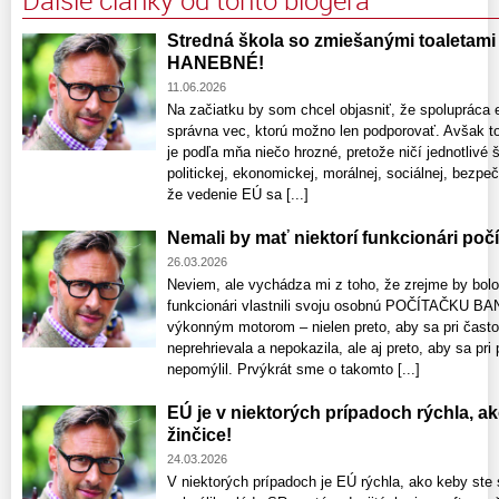
Ďalšie články od tohto blogera
Stredná škola so zmiešanými toaletami –
HANEBNÉ!
11.06.2026
Na začiatku by som chcel objasniť, že spolupráca 
správna vec, ktorú možno len podporovať. Avšak t
je podľa mňa niečo hrozné, pretože ničí jednotlivé
politickej, ekonomickej, morálnej, sociálnej, bezp
že vedenie EÚ sa [...]
Nemali by mať niektorí funkcionári po
26.03.2026
Neviem, ale vychádza mi z toho, že zrejme by bolo n
funkcionári vlastnili svoju osobnú POČÍTAČKU BAN
výkonným motorom – nielen preto, aby sa pri čas
neprehrievala a nepokazila, ale aj preto, aby sa pri 
nepomýlil. Prvýkrát sme o takomto [...]
EÚ je v niektorých prípadoch rýchla, ak
žinčice!
24.03.2026
V niektorých prípadoch je EÚ rýchla, ako keby ste s