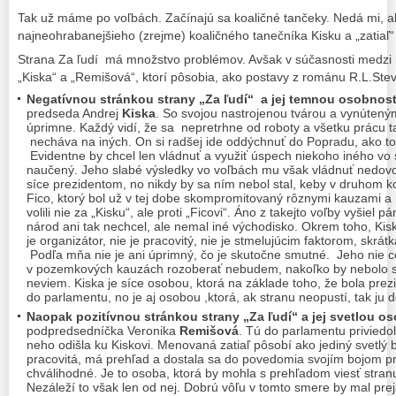
Tak už máme po voľbách. Začínajú sa koaličné tančeky. Nedá mi,
najneohrabanejšieho (zrejme) koaličného tanečníka Kisku a „zatiaľ“ 
Strana Za ľudí má množstvo problémov. Avšak v súčasnosti medzi 
„Kiska“ a „Remišová“, ktorí pôsobia, ako postavy z románu R.L.Stev
Negatívnou stránkou strany „Za ľudí“ a jej temnou osobnos
predseda Andrej
Kiska
. So svojou nastrojenou tvárou a vynúten
úprimne. Každý vidí, že sa nepretrhne od roboty a všetku prácu t
necháva na iných. On si radšej ide oddýchnuť do Popradu, ako to 
Evidentne by chcel len vládnuť a využiť úspech niekoho iného vo s
naučený. Jeho slabé výsledky vo voľbách mu však vládnuť nedovoli
síce prezidentom, no nikdy by sa ním nebol stal, keby v druhom k
Fico, ktorý bol už v tej dobe skompromitovaný rôznymi kauzami a 
volili nie za „Kisku“, ale proti „Ficovi“. Áno z takejto voľby vyšiel 
národ ani tak nechcel, ale nemal iné východisko. Okrem toho, Kiska n
je organizátor, nie je pracovitý, nie je stmelujúcim faktorom, skrátk
Podľa mňa nie je ani úprimný, čo je skutočne smutné. Jeho nie 
v pozemkových kauzách rozoberať nebudem, nakoľko by nebolo s
neviem. Kiska je síce osobou, ktorá na základe toho, že bola prez
do parlamentu, no je aj osobou ,ktorá, ak stranu neopustí, tak ju d
Naopak pozitívnou stránkou strany „Za ľudí“ a jej svetlou os
podpredsedníčka Veronika
Remišová
. Tú do parlamentu priviedo
neho odišla ku Kiskovi. Menovaná zatiaľ pôsobí ako jediný svetlý b
pracovitá, má prehľad a dostala sa do povedomia svojím bojom pro
chválihodné. Je to osoba, ktorá by mohla s prehľadom viesť stranu 
Nezáleží to však len od nej. Dobrú vôľu v tomto smere by mal preja