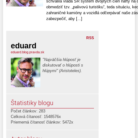
schválila vláda SR systém dvojitých cien nafty na č
obmedziť tzv. „palivovú turistiku“, teda situáciu, 
zahraničné kamióny a vozidlá odčerpávať naše záso
zabezpečiť, aby [...]
RSS
eduard
eduard.blog.pravda.sk
"Najväčšia hlúposť je
diskutovať o hlúposti s
hlúpymi" (Aristoteles).
Štatistiky blogu
Počet článkov: 283
Celková čítanosť: 1548576x
Priemerná čítanosť článkov: 5472x