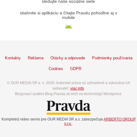
sledujte naše sociálne siete
stiahnite si aplikáciu a čítajte Pravdu pohodlne aj v
mobile
Kontakty
Reklama
Otázky a odpovede
Podmienky používania
Cookies
GDPR
© OUR MEDIA SR a. s. 2026. Autorské práva sú vyhradené a vykonáva ich
vydavateľ,
viac info
.
Blogovací systém Blog.Pravda.sk beží na technológií Wordpress.
Kompletný video servis pre OUR MEDIA SR a.s. zabezpečuje
ARBERTO GROUP
s.r.o.
.