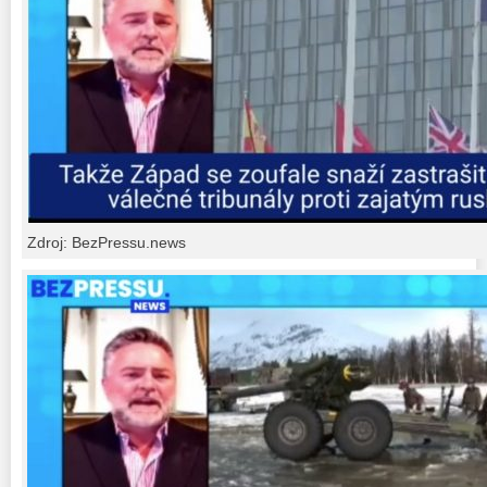
Zdroj: BezPressu.news