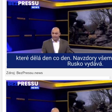
Zdroj: BezPressu.news