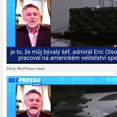
Zdroj: BezPressu.news