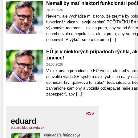
Nemali by mať niektorí funkcionári po
26.03.2026
Neviem, ale vychádza mi z toho, že zrejme by bolo n
funkcionári vlastnili svoju osobnú POČÍTAČKU BAN
výkonným motorom – nielen preto, aby sa pri čas
neprehrievala a nepokazila, ale aj preto, aby sa pri 
nepomýlil. Prvýkrát sme o takomto [...]
EÚ je v niektorých prípadoch rýchla, ak
žinčice!
24.03.2026
V niektorých prípadoch je EÚ rýchla, ako keby ste s
schválila vláda SR systém dvojitých cien nafty na č
obmedziť tzv. „palivovú turistiku“, teda situáciu, 
zahraničné kamióny a vozidlá odčerpávať naše záso
zabezpečiť, aby [...]
RSS
eduard
eduard.blog.pravda.sk
"Najväčšia hlúposť je