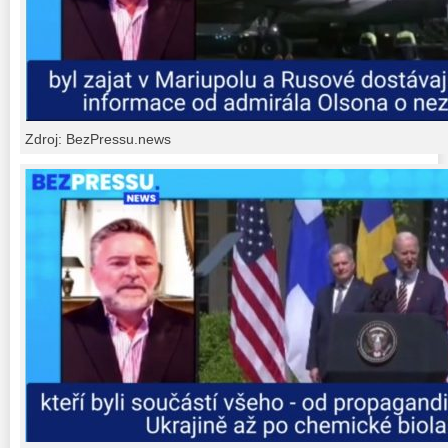
Zdroj: BezPressu.news