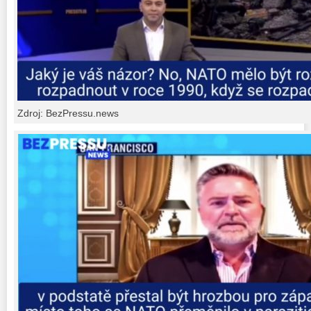
Zdroj: BezPressu.news