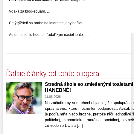
Vdaka za blog-eduard. ...
Celý týždeň sa hrabe na internete, aby našiel... ...
Autor musel to hodne hľadať kým našiel tohto... ...
Ďalšie články od tohto blogera
Stredná škola so zmiešanými toaletami –
HANEBNÉ!
11.06.2026
Na začiatku by som chcel objasniť, že spolupráca 
správna vec, ktorú možno len podporovať. Avšak t
je podľa mňa niečo hrozné, pretože ničí jednotlivé
politickej, ekonomickej, morálnej, sociálnej, bezp
že vedenie EÚ sa [...]