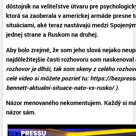
dôstojník na veliteľstve útvaru pre psychologick
ktorá sa zaoberala v americkej armáde presne 
situáciami, aké teraz nastávajú medzi Spojený
jednej strane a Ruskom na druhej.
Aby bolo zrejmé, že som jeho slová nejako neupr
najdôležitejšie časti rozhovoru som naskenoval
rozhovor je dlhší, tak som skeny z celého rozhov
celé video si môžete pozrieť tu: https://bezpres
bennett-aktualni-situace-nato-vs-rusko/ ).
Názor menovaného nekomentujem. Každý si má
názor sám.