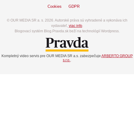
Cookies
GDPR
© OUR MEDIA SR a. s. 2026. Autorské práva sú vyhradené a vykonáva ich
vydavateľ,
viac info
.
Blogovací systém Blog.Pravda.sk beží na technológií Wordpress.
Kompletný video servis pre OUR MEDIA SR a.s. zabezpečuje
ARBERTO GROUP
s.r.o.
.