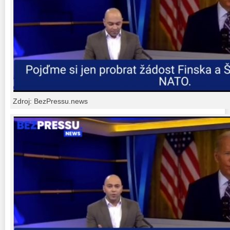
Zdroj: BezPressu.news