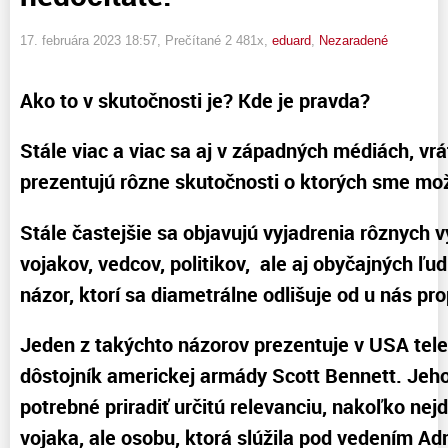
17. februára 2023 18:57
, Prečítané 2 481x,
eduard
,
Nezaradené
Ako to v skutočnosti je? Kde je pravda?
Stále viac a viac sa aj v západných médiách, vr
prezentujú rôzne skutočnosti o ktorých sme možn
Stále častejšie sa objavujú vyjadrenia rôznych 
vojakov, vedcov, politikov, ale aj obyčajných ľudí
názor, ktorí sa diametrálne odlišuje od u nás p
Jeden z takýchto názorov prezentuje v USA telev
dôstojník americkej armády Scott Bennett. Jeho
potrebné priradiť určitú relevanciu, nakoľko ne
vojaka, ale osobu, ktorá slúžila pod vedením A