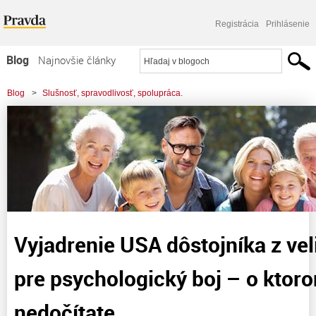
Registrácia
Prihlásenie
Blog
Najnovšie články
Najčítanejšie články
Blog
>
Slušnosť, spravodlivosť, spolupráca.
Najkomentovanejšie články
>
Vyjadrenie USA dôstojníka z veliteľstva útvaru pre psychologický boj - o
Zoznam blogov
ktorom sa tu nedočítate.
Komerčné blogy
Vyjadrenie USA dôstojníka z vel
pre psychologický boj – o ktoro
nedočítate.