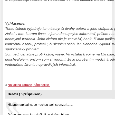
Vyhlásenie:
Tento článok vyjadruje len názory, či úvahy autora a jeho chápanie 
získal v tom-ktorom čase, z jemu dostupných informácií, pričom ne
neomylné tvrdenia. Jeho cieľom nie je znevážiť, haniť, či inak poškodi
konkrétnu osobu, profesiu, či skupinu osôb, len slobodne vyjadriť sv
spoločenský problém.
Som jednoznačne proti každej vojne. Vo vzťahu k vojne na Ukrajine
neschvaľujem, pričom som si vedomí, že je porušením medzinárodn
vedomému šíreniu nepravdivých informácií.
«
No tak na zdravie, páni politici!
Debata ( 5 príspevkov )
Hlavne napisal to, co nechcu tvoji sponzori... ...
Práve sme sa o tom dočítali vo Vašom blogu. ...