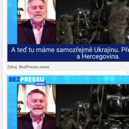
Zdroj: BezPressu.news