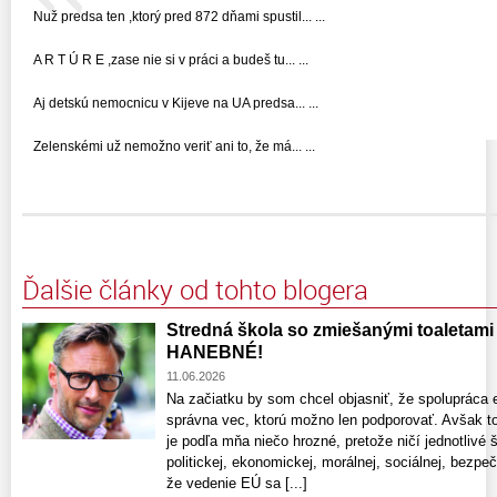
Nuž predsa ten ,ktorý pred 872 dňami spustil... ...
A R T Ú R E ,zase nie si v práci a budeš tu... ...
Aj detskú nemocnicu v Kijeve na UA predsa... ...
Zelenskémi už nemožno veriť ani to, že má... ...
Ďalšie články od tohto blogera
Stredná škola so zmiešanými toaletami –
HANEBNÉ!
11.06.2026
Na začiatku by som chcel objasniť, že spolupráca 
správna vec, ktorú možno len podporovať. Avšak t
je podľa mňa niečo hrozné, pretože ničí jednotlivé
politickej, ekonomickej, morálnej, sociálnej, bezp
že vedenie EÚ sa [...]