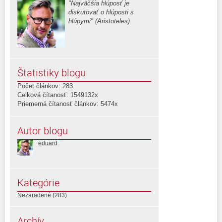
"Najväčšia hlúposť je
diskutovať o hlúposti s
hlúpymi" (Aristoteles).
Štatistiky blogu
Počet článkov: 283
Celková čítanosť: 1549132x
Priemerná čítanosť článkov: 5474x
Autor blogu
eduard
Kategórie
Nezaradené
(283)
Archív