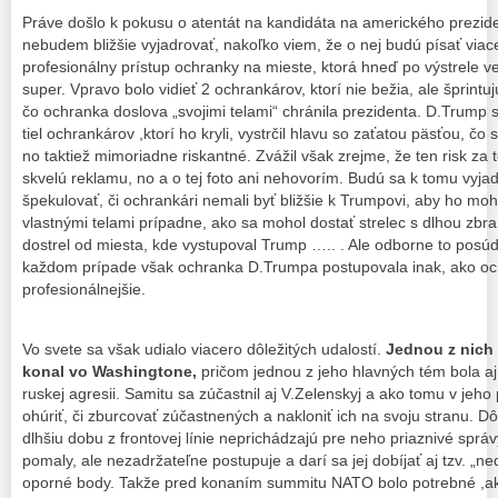
Práve došlo k pokusu o atentát na kandidáta na amerického prezid
nebudem bližšie vyjadrovať, nakoľko viem, že o nej budú písať viac
profesionálny prístup ochranky na mieste, ktorá hneď po výstrele ve
super. Vpravo bolo vidieť 2 ochrankárov, ktorí nie bežia, ale šprintu
čo ochranka doslova „svojimi telami“ chránila prezidenta. D.Trump s
tiel ochrankárov ,ktorí ho kryli, vystrčil hlavu so zaťatou päsťou, č
no taktiež mimoriadne riskantné. Zvážil však zrejme, že ten risk za t
skvelú reklamu, no a o tej foto ani nehovorím. Budú sa k tomu vyja
špekulovať, či ochrankári nemali byť bližšie k Trumpovi, aby ho mohl
vlastnými telami prípadne, ako sa mohol dostať strelec s dlhou zbr
dostrel od miesta, kde vystupoval Trump ….. . Ale odborne to posúdi
každom prípade však ochranka D.Trumpa postupovala inak, ako oc
profesionálnejšie.
Vo svete sa však udialo viacero dôležitých udalostí.
Jednou z nich 
konal vo Washingtone,
pričom jednou z jeho hlavných tém bola aj 
ruskej agresii. Samitu sa zúčastnil aj V.Zelenskyj a ako tomu v jeh
ohúriť, či zburcovať zúčastnených a nakloniť ich na svoju stranu. 
dlhšiu dobu z frontovej línie neprichádzajú pre neho priaznivé spr
pomaly, ale nezadržateľne postupuje a darí sa jej dobíjať aj tzv. „n
oporné body. Takže pred konaním summitu NATO bolo potrebné ,ako