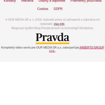
Kontakty
Reklama
Otázky a odpovede
Podmienky používania
Cookies
GDPR
© OUR MEDIA SR a. s. 2026. Autorské práva sú vyhradené a vykonáva ich
vydavateľ,
viac info
.
Blogovací systém Blog.Pravda.sk beží na technológií Wordpress.
Kompletný video servis pre OUR MEDIA SR a.s. zabezpečuje
ARBERTO GROUP
s.r.o.
.