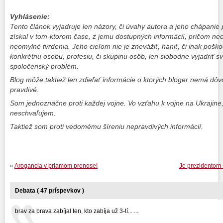
Vyhlásenie:
Tento článok vyjadruje len názory, či úvahy autora a jeho chápanie 
získal v tom-ktorom čase, z jemu dostupných informácií, pričom ne
neomylné tvrdenia. Jeho cieľom nie je znevážiť, haniť, či inak poškodi
konkrétnu osobu, profesiu, či skupinu osôb, len slobodne vyjadriť sv
spoločenský problém.
Blog môže taktiež len zdieľať informácie o ktorých bloger nemá dô
pravdivé.
Som jednoznačne proti každej vojne. Vo vzťahu k vojne na Ukrajine
neschvaľujem.
Taktiež som proti vedomému šíreniu nepravdivých informácií.
«
Arogancia v priamom prenose!
Je prezidentom 
Debata ( 47 príspevkov )
brav za brava zabíjal ten, kto zabíja už 3-tí... ...