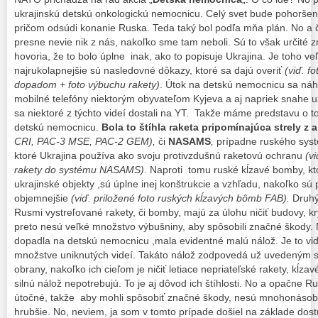
ukrajinskú detskú onkologickú nemocnicu. Celý svet bude pohoršený
pričom odsúdi konanie Ruska. Teda taký bol podľa mňa plán. No a 
presne nevie nik z nás, nakoľko sme tam neboli. Sú to však určité z
hovoria, že to bolo úplne inak, ako to popisuje Ukrajina. Je toho veľa
najrukolapnejšie sú nasledovné dôkazy, ktoré sa dajú overiť
(viď. fo
dopadom + foto výbuchu rakety)
. Útok na detskú nemocnicu sa náh
mobilné telefóny niektorým obyvateľom Kyjeva a aj napriek snahe uk
sa niektoré z týchto videí dostali na YT. Takže máme predstavu o 
detskú nemocnicu.
Bola to štíhla raketa pripomínajúca strely z
CRI, PAC-3 MSE, PAC-2 GEM),
či
NASAMS
,
prípadne ruského sys
ktoré Ukrajina používa ako svoju protivzdušnú raketovú ochranu
(vi
rakety do systému NASAMS)
. Naproti tomu ruské kĺzavé bomby, kt
ukrajinské objekty ,sú úplne inej konštrukcie a vzhľadu, nakoľko sú
objemnejšie
(viď. priložené foto ruských kĺzavých bômb FAB).
Druhý
Rusmi vystreľované rakety, či bomby, majú za úlohu ničiť budovy, kr
preto nesú veľké množstvo výbušniny, aby spôsobili značné škody. 
dopadla na detskú nemocnicu ,mala evidentné malú nálož. Je to vi
množstve uniknutých videí. Takáto nálož zodpovedá už uvedeným st
obrany, nakoľko ich cieľom je ničiť letiace nepriateľské rakety, kĺzav
silnú nálož nepotrebujú. To je aj dôvod ich štíhlosti. No a opačne 
útočné, takže aby mohli spôsobiť značné škody, nesú mnohonásobn
hrubšie. No, neviem, ja som v tomto prípade došiel na základe dos