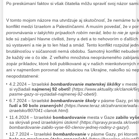
Po preskúmaní faktov si však čitatelia môžu spraviť svoj názor sami
V tomto mojom názore ma utvrdzuje aj skutočnosť, že nemáme tu len 
konflikt medzi Izraelom a Palestínčanmi. A musím povedať, že v po
porovnávania v takýchto prípadoch robím nerád, lebo to nie je spr
kde sú zabíjaní hlavne civilisti, ženy a deti a to nehovorím o ďalší
sú vystavení a nie je to len hlad a smäd. Tento konflikt rozpútal je
brutálnosťou v súčasnosti nemá obdobu. Samotný konflikt nebudem 
že každý vie o čo ide. Z veľkého množstva neoprávneného zabíjania
zopár príkladov, ktoré boli publikované aj v našich mienkotvorných
ani v najmenšom porovnať so situáciou na Ukrajine, nakoľko sú nep
neopodstatnené:
4.2.2024 – Izraelské
bombardovanie materskej škôlky
v meste 
si vyžiadali
najmenej 92 obetí!
(https://www.aktuality.sk/clanok/6
pasme-gazy-si-vyziadali-najmenej-92-obeti/).
6.7.2024 – Izraelské
bombardovanie školy
v pásme Gazy, pri k
ľudí a 50 bolo zranených!
(https://www.teraz.sk/zahranicie/wafa
izraelsko/807041-clanok.html).
11.4.2024 – Izraelské
bombardovanie
mesta v Gaze
zabilo vyše
sa skrývali pred izraelskými útokmi!
(https://spravy.pravda.sk/svet
bombardovanie-zabilo-vyse-60-clenov-jednej-rodiny-z-gazy/).
12.7.2024 – Izraelské
bombardovanie
v pásme Gazy, pri ktorom
bolo po masívnom útoku zranených!
(https://hnonline.sk/svet