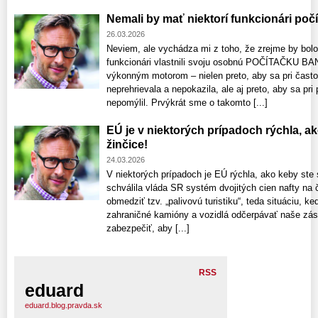
Nemali by mať niektorí funkcionári po
26.03.2026
Neviem, ale vychádza mi z toho, že zrejme by bolo n
funkcionári vlastnili svoju osobnú POČÍTAČKU BAN
výkonným motorom – nielen preto, aby sa pri čas
neprehrievala a nepokazila, ale aj preto, aby sa pri 
nepomýlil. Prvýkrát sme o takomto [...]
EÚ je v niektorých prípadoch rýchla, ak
žinčice!
24.03.2026
V niektorých prípadoch je EÚ rýchla, ako keby ste s
schválila vláda SR systém dvojitých cien nafty na č
obmedziť tzv. „palivovú turistiku“, teda situáciu, 
zahraničné kamióny a vozidlá odčerpávať naše záso
zabezpečiť, aby [...]
RSS
eduard
eduard.blog.pravda.sk