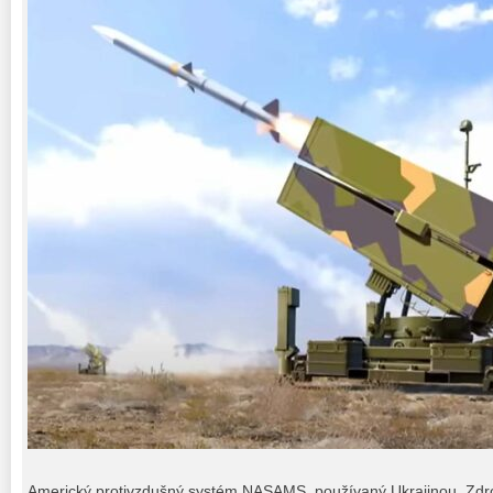
Americký protivzdušný systém NASAMS, používaný Ukrajinou. Zdro