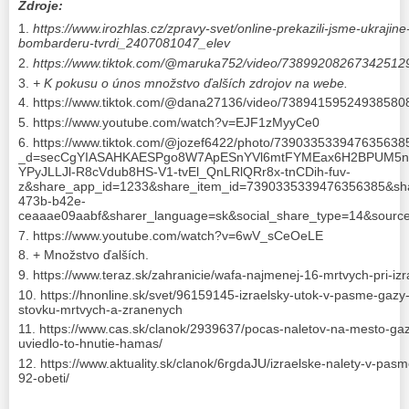
Zdroje:
https://www.irozhlas.cz/zpravy-svet/online-prekazili-jsme-ukrajin
bombarderu-tvrdi_2407081047_elev
https://www.tiktok.com/@maruka752/video/7389920826734251
+ K pokusu o únos množstvo ďalších zdrojov na webe.
https://www.tiktok.com/@dana27136/video/7389415952493858
https://www.youtube.com/watch?v=EJF1zMyyCe0
https://www.tiktok.com/@jozef6422/photo/739033533947635638
_d=secCgYIASAHKAESPgo8W7ApESnYVl6mtFYMEax6H2BPUM5n21
YPyJLLJl-R8cVdub8HS-V1-tvEl_QnLRlQRr8x-tnCDih-fuv-
z&share_app_id=1233&share_item_id=7390335339476356385&shar
473b-b42e-
ceaaae09aabf&sharer_language=sk&social_share_type=14&sou
https://www.youtube.com/watch?v=6wV_sCeOeLE
+ Množstvo ďalších.
https://www.teraz.sk/zahranicie/wafa-najmenej-16-mrtvych-pri-iz
https://hnonline.sk/svet/96159145-izraelsky-utok-v-pasme-gazy-
stovku-mrtvych-a-zranenych
https://www.cas.sk/clanok/2939637/pocas-naletov-na-mesto-gaza-p
uviedlo-to-hnutie-hamas/
https://www.aktuality.sk/clanok/6rgdaJU/izraelske-nalety-v-pasm
92-obeti/