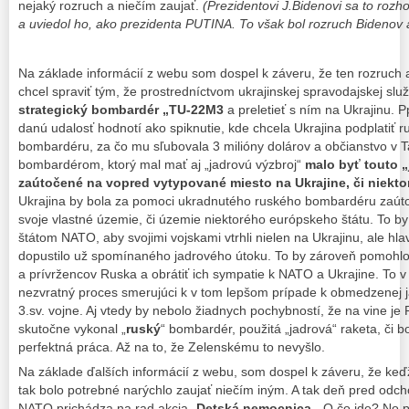
nejaký rozruch a niečím zaujať.
(Prezidentovi J.Bidenovi sa to rozh
a uviedol ho, ako prezidenta PUTINA. To však bol rozruch Bidenov 
Na základe informácií z webu som dospel k záveru, že ten rozruch a
chcel spraviť tým, že prostredníctvom ukrajinskej spravodajskej sl
strategický bombardér „TU-22M3
a preletieť s ním na Ukrajinu. Ppl
danú udalosť hodnotí ako spiknutie, kde chcela Ukrajina podplatiť 
bombardéru, za čo mu sľubovala 3 milióny dolárov a občianstvo v T
bombardérom, ktorý mal mať aj „jadrovú výzbroj“
malo byť touto 
zaútočené na vopred vytypované miesto na Ukrajine, či niekt
Ukrajina by bola za pomoci ukradnutého ruského bombardéru zaúto
svoje vlastné územie, či územie niektorého európskeho štátu. To b
štátom NATO, aby svojimi vojskami vtrhli nielen na Ukrajinu, ale h
dopustilo už spomínaného jadrového útoku. To by zároveň pomohlo
a prívržencov Ruska a obrátiť ich sympatie k NATO a Ukrajine. To v o
nezvratný proces smerujúci k v tom lepšom prípade k obmedzenej ja
3.sv. vojne. Aj vtedy by nebolo žiadnych pochybností, že na vine je
skutočne vykonal „
ruský
“ bombardér, použitá „jadrová“ raketa, či b
perfektná práca. Až na to, že Zelenskému to nevyšlo.
Na základe ďalších informácií z webu, som dospel k záveru, že keď
tak bolo potrebné narýchlo zaujať niečím iným. A tak deň pred o
NATO prichádza na rad akcia „
Detská nemocnica
„. O čo ide? No 