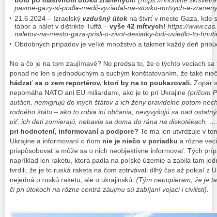
pasme-gazy-si-podla-medii-vyziadal-na-stovku-mrtvych-a-zraneny
21.6.2024 – Izraelský
vzdušný útok
na štvrť v meste Gaza, kde 
tábor a nálet v dištrikte Tuffá –
vyše 42 mŕtvych!
https://www.cas
naletov-na-mesto-gaza-prisli-o-zivot-desiatky-ludi-uviedlo-to-hnut
Obdobných prípadov je veľké množstvo a takmer každý deň prib
No a čo je na tom zaujímavé? No predsa to, že o týchto veciach sa t
ponad ne len s jednoduchým a suchým konštatovaním, že také nieč
hádzať sa o zem reportérov, ktorí by na to poukazovali.
Zopár sl
nepomáha NATO ani EU miliardami, ako je to pri Ukrajine
(pričom P
autách, nemigrujú do iných štátov a ich ženy pravidelne potom nec
rodného štátu – ako to robia iní občania, nevyvyšujú sa nad ostatn
piť, ich deti zomierajú, nebavia sa doma do rána na diskotékach, 
pri hodnotení, informovaní a podpore?
To ma len utvrdzuje v tom
Ukrajine a informovaní o ňom
nie je niečo v poriadku
a rôzne veci
prispôsobovať a môže sa o nich neobjektívne informovať. Tých prí
napríklad len raketu, ktorá padla na poľské územie a zabila tam je
tvrdili, že je to ruská raketa na čom zotrvávali dlhý čas až pokiaľ z
nejedná o ruskú raketu, ale o ukrajinskú.
(Tým nepopieram, že je tam 
či pri útokoch na rôzne centrá záujmu sú zabíjaní vojaci i civilisti).