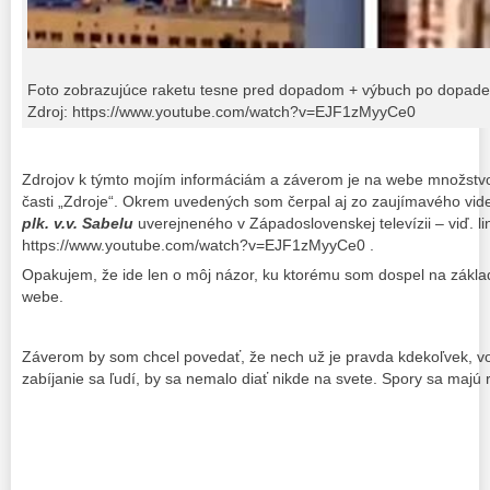
Foto zobrazujúce raketu tesne pred dopadom + výbuch po dopade
Zdroj: https://www.youtube.com/watch?v=EJF1zMyyCe0
Zdrojov k týmto mojím informáciám a záverom je na webe množstvo.
časti „Zdroje“. Okrem uvedených som čerpal aj zo zaujímavého vi
plk. v.v. Sabelu
uverejneného v Západoslovenskej televízii – viď. li
https://www.youtube.com/watch?v=EJF1zMyyCe0 .
Opakujem, že ide len o môj názor, ku ktorému som dospel na zákla
webe.
Záverom by som chcel povedať, že nech už je pravda kdekoľvek, v
zabíjanie sa ľudí, by sa nemalo diať nikde na svete. Spory sa majú 