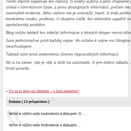
Tento článok vyjadruje len názory, či úvahy autora a jeho chápanie 
získal v tom-ktorom čase, z jemu dostupných informácií, pričom ne
neomylné tvrdenia. Jeho cieľom nie je znevážiť, haniť, či inak poškodi
konkrétnu osobu, profesiu, či skupinu osôb, len slobodne vyjadriť sv
spoločenský problém.
Blog môže taktiež len zdieľať informácie o ktorých bloger nemá dô
Som jednoznačne proti každej vojne. Vo vzťahu k vojne na Ukrajine
neschvaľujem.
Taktiež som proti vedomému šíreniu nepravdivých informácií.
No a na záver, vtip je vtip a slúži na zasmiatie, či pre dobrú nálad
krutú pravdu.
«
Čo sa to deje na Ukrajine – o čom nevieme?
Debata ( 13 príspevkov )
Veľmi si vážim vaše hodnotenie a ďakujem. O... ...
Veľmi si vážim vaše hodnotenie a ďakujem. ...