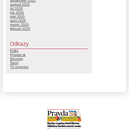
september 2020
august 2020
júl 2020
jún 2020
máj 2020
apríl 2020
marec 2020
február 2020
Odkazy
Fotky
Pravda.sk
Recepty
Šport
TV program