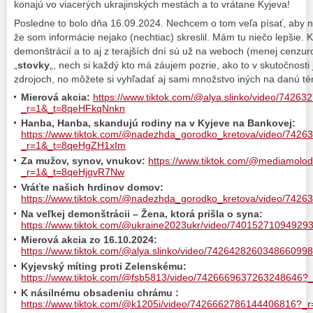
konajú vo viacerých ukrajinských mestách a to vrátane Kyjeva!
Posledne to bolo dňa 16.09.2024. Nechcem o tom veľa písať, aby nie
že som informácie nejako (nechtiac) skreslil. Mám tu niečo lepšie. K
demonštrácií a to aj z terajších dní sú už na weboch (menej cenzur
„
stovky
„, nech si každý kto má záujem pozrie, ako to v skutočnosti 
zdrojoch, no môžete si vyhľadať aj sami množstvo iných na danú t
Mierová akcia:
https://www.tiktok.com/@alya.slinko/video/742
_r=1&_t=8qeHFkqNnkn
Hanba, Hanba, skandujú rodiny na v Kyjeve na Bankovej:
https://www.tiktok.com/@nadezhda_gorodko_kretova/video/742
_r=1&_t=8qeHgZH1xIm
Za mužov, synov, vnukov:
https://www.tiktok.com/@mediamol
_r=1&_t=8qeHjgvR7Nw
Vráťte našich hrdinov domov:
https://www.tiktok.com/@nadezhda_gorodko_kretova/video/742
Na veľkej demonštrácii – Žena, ktorá prišla o syna:
https://www.tiktok.com/@ukraine2023ukr/video/7401527109492
Mierová akcia zo 16.10.2024:
https://www.tiktok.com/@alya.slinko/video/7426428260348660
Kyjevský míting proti Zelenskému:
https://www.tiktok.com/@fsb5813/video/7426669637263248646?
K násilnému obsadeniu chrámu :
https://www.tiktok.com/@k1205i/video/7426662786144406816?