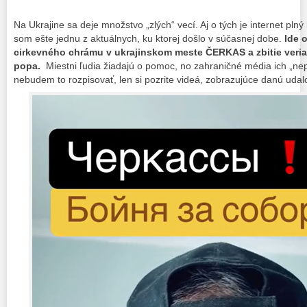
Na Ukrajine sa deje množstvo „zlých“ vecí. Aj o tých je internet pln
som ešte jednu z aktuálnych, ku ktorej došlo v súčasnej dobe.
Ide 
cirkevného chrámu v ukrajinskom meste ČERKAS a zbitie veri
popa.
Miestni ľudia žiadajú o pomoc, no zahraničné média ich „nep
nebudem to rozpisovať, len si pozrite videá, zobrazujúce danú udal