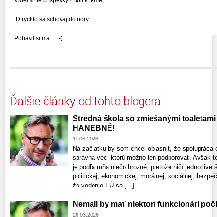
Videl si tie príspevky? Boli k téme,... ...
:D rychlo sa schovaj do nory ... ...
Pobavil si ma ... :-) ...
Ďalšie články od tohto blogera
Stredná škola so zmiešanými toaletami –
HANEBNÉ!
11.06.2026
Na začiatku by som chcel objasniť, že spolupráca 
správna vec, ktorú možno len podporovať. Avšak t
je podľa mňa niečo hrozné, pretože ničí jednotlivé
politickej, ekonomickej, morálnej, sociálnej, bezp
že vedenie EÚ sa [...]
Nemali by mať niektorí funkcionári po
26.03.2026