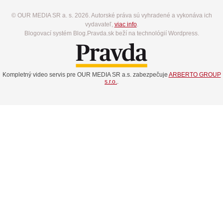
© OUR MEDIA SR a. s. 2026. Autorské práva sú vyhradené a vykonáva ich
vydavateľ,
viac info
.
Blogovací systém Blog.Pravda.sk beží na technológií Wordpress.
Kompletný video servis pre OUR MEDIA SR a.s. zabezpečuje
ARBERTO GROUP
s.r.o.
.