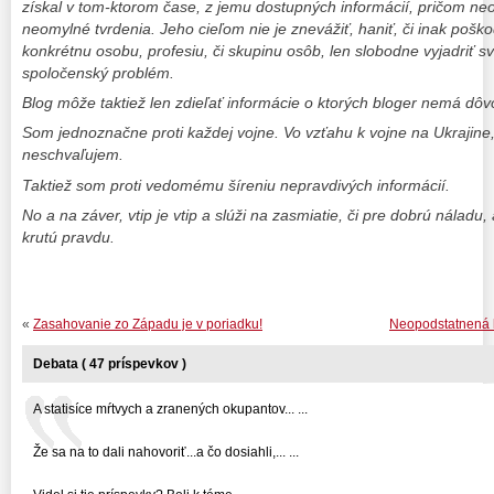
získal v tom-ktorom čase, z jemu dostupných informácií, pričom ne
neomylné tvrdenia. Jeho cieľom nie je znevážiť, haniť, či inak poškodi
konkrétnu osobu, profesiu, či skupinu osôb, len slobodne vyjadriť sv
spoločenský problém.
Blog môže taktiež len zdieľať informácie o ktorých bloger nemá dô
Som jednoznačne proti každej vojne. Vo vzťahu k vojne na Ukrajine
neschvaľujem.
Taktiež som proti vedomému šíreniu nepravdivých informácií.
No a na záver, vtip je vtip a slúži na zasmiatie, či pre dobrú nálad
krutú pravdu.
«
Zasahovanie zo Západu je v poriadku!
Neopodstatnená k
Debata ( 47 príspevkov )
A statisíce mŕtvych a zranených okupantov... ...
Že sa na to dali nahovoriť...a čo dosiahli,... ...