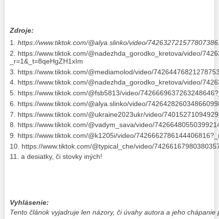
Zdroje:
https://www.tiktok.com/@alya.slinko/video/7426327215778073
https://www.tiktok.com/@nadezhda_gorodko_kretova/video/74
_r=1&_t=8qeHgZH1xIm
https://www.tiktok.com/@mediamolod/video/742644768212787
https://www.tiktok.com/@nadezhda_gorodko_kretova/video/74
https://www.tiktok.com/@fsb5813/video/7426669637263248646
https://www.tiktok.com/@alya.slinko/video/7426428260348660
https://www.tiktok.com/@ukraine2023ukr/video/740152710949
https://www.tiktok.com/@vadym_sava/video/74266480550399
https://www.tiktok.com/@k1205i/video/7426662786144406816?
https://www.tiktok.com/@typical_che/video/742661679803803
a desiatky, či stovky iných!
Vyhlásenie:
Tento článok vyjadruje len názory, či úvahy autora a jeho chápanie 