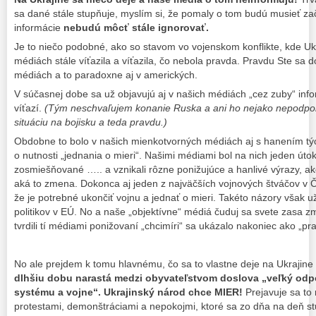
sa dané stále stupňuje, myslím si, že pomaly o tom budú musieť zač
informácie
nebudú môcť stále ignorovať.
Je to niečo podobné, ako so stavom vo vojenskom konflikte, kde Uk
médiách stále víťazila a víťazila, čo nebola pravda. Pravdu Ste sa do
médiách a to paradoxne aj v amerických.
V súčasnej dobe sa už objavujú aj v našich médiách „cez zuby“ inf
víťazí.
(Tým neschvaľujem konanie Ruska a ani ho nejako nepodpor
situáciu na bojisku a teda pravdu.)
Obdobne to bolo v našich mienkotvorných médiách aj s hanením tých,
o nutnosti „jednania o mieri“. Našimi médiami bol na nich jeden úto
zosmiešňované ….. a vznikali rôzne ponižujúce a hanlivé výrazy, ako
aká to zmena. Dokonca aj jeden z najväčších vojnových štváčov v Č
že je potrebné ukončiť vojnu a jednať o mieri. Takéto názory však
politikov v EÚ. No a naše „objektívne“ médiá čuduj sa svete zasa zme
tvrdili tí médiami ponižovaní „chcimíri“ sa ukázalo nakoniec ako „pr
No ale prejdem k tomu hlavnému, čo sa to vlastne deje na Ukrajine
dlhšiu dobu narastá medzi obyvateľstvom doslova „veľký odpo
systému a vojne“. Ukrajinský národ chce MIER!
Prejavuje sa to 
protestami, demonštráciami a nepokojmi, ktoré sa zo dňa na deň s