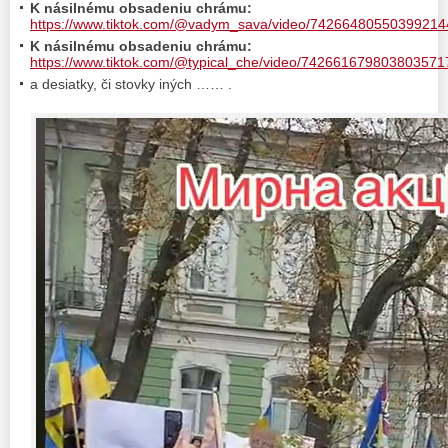
K násilnému obsadeniu chrámu:
https://www.tiktok.com/@vadym_sava/video/742664805503992
K násilnému obsadeniu chrámu:
https://www.tiktok.com/@typical_che/video/74266167980380357
a desiatky, či stovky iných …… .