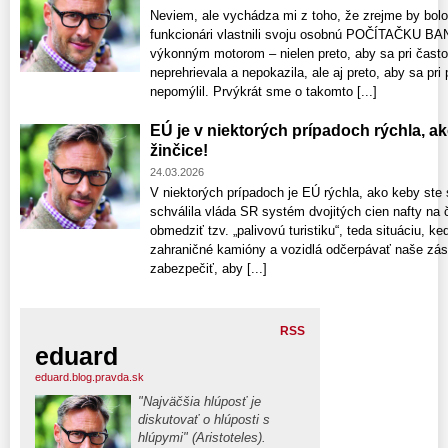
Neviem, ale vychádza mi z toho, že zrejme by bolo n
funkcionári vlastnili svoju osobnú POČÍTAČKU BAN
výkonným motorom – nielen preto, aby sa pri čas
neprehrievala a nepokazila, ale aj preto, aby sa pri 
nepomýlil. Prvýkrát sme o takomto [...]
EÚ je v niektorých prípadoch rýchla, ak
žinčice!
24.03.2026
V niektorých prípadoch je EÚ rýchla, ako keby ste s
schválila vláda SR systém dvojitých cien nafty na č
obmedziť tzv. „palivovú turistiku“, teda situáciu, 
zahraničné kamióny a vozidlá odčerpávať naše záso
zabezpečiť, aby [...]
RSS
eduard
eduard.blog.pravda.sk
"Najväčšia hlúposť je
diskutovať o hlúposti s
hlúpymi" (Aristoteles).