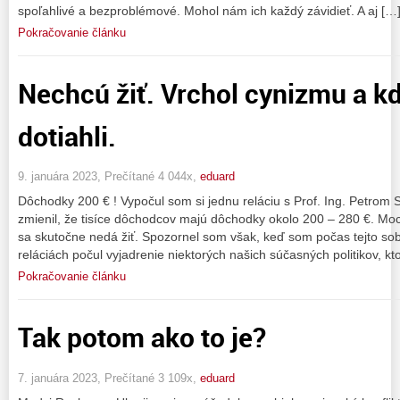
spoľahlivé a bezproblémové. Mohol nám ich každý závidieť. A aj […
Pokračovanie článku
Nechcú žiť. Vrchol cynizmu a k
dotiahli.
9. januára 2023, Prečítané 4 044x,
eduard
Dôchodky 200 € ! Vypočul som si jednu reláciu s Prof. Ing. Petrom 
zmienil, že tisíce dôchodcov majú dôchodky okolo 200 – 280 €. Moc
sa skutočne nedá žiť. Spozornel som však, keď som počas tejto so
reláciách počul vyjadrenie niektorých našich súčasných politikov, kto
Pokračovanie článku
Tak potom ako to je?
7. januára 2023, Prečítané 3 109x,
eduard