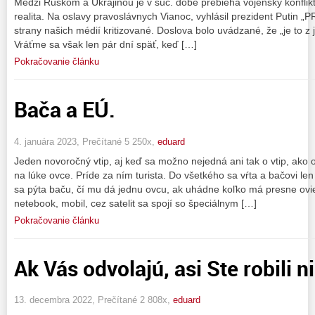
Medzi Ruskom a Ukrajinou je v súč. dobe prebieha vojenský konflikt.
realita. Na oslavy pravoslávnych Vianoc, vyhlásil prezident Putin „
strany našich médií kritizované. Doslova bolo uvádzané, že „je to 
Vráťme sa však len pár dní späť, keď […]
Pokračovanie článku
Bača a EÚ.
4. januára 2023, Prečítané 5 250x,
eduard
Jeden novoročný vtip, aj keď sa možno nejedná ani tak o vtip, ako
na lúke ovce. Príde za ním turista. Do všetkého sa vŕta a bačovi len
sa pýta baču, čí mu dá jednu ovcu, ak uhádne koľko má presne ovie
netebook, mobil, cez satelit sa spojí so špeciálnym […]
Pokračovanie článku
Ak Vás odvolajú, asi Ste robili n
13. decembra 2022, Prečítané 2 808x,
eduard