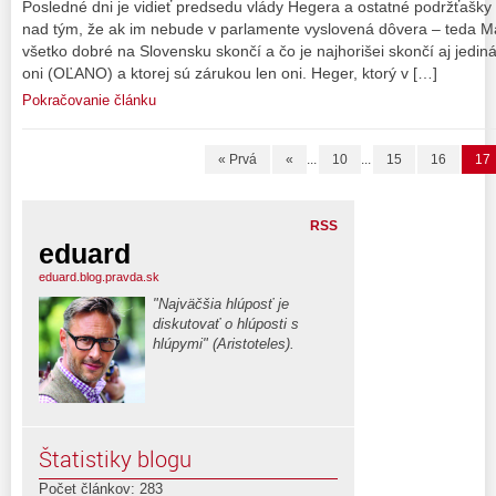
Posledné dni je vidieť predsedu vlády Hegera a ostatné podržťašky
nad tým, že ak im nebude v parlamente vyslovená dôvera – teda Ma
všetko dobré na Slovensku skončí a čo je najhorišei skončí aj jedin
oni (OĽANO) a ktorej sú zárukou len oni. Heger, ktorý v […]
Pokračovanie článku
« Prvá
«
...
10
...
15
16
17
RSS
eduard
eduard.blog.pravda.sk
"Najväčšia hlúposť je
diskutovať o hlúposti s
hlúpymi" (Aristoteles).
Štatistiky blogu
Počet článkov: 283