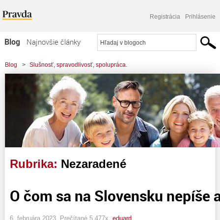
Registrácia
Prihlásenie
Blog
Najnovšie články
Najčítanejšie články
Blog
>
Slušnosť, spravodlivosť, spolupráca.
Najkomentovanejšie články
Zoznam blogov
Komerčné blogy
Rubrika:
Nezaradené
O čom sa na Slovensku nepíše a
6. februára 2023, Prečítané 5 477x,
eduard