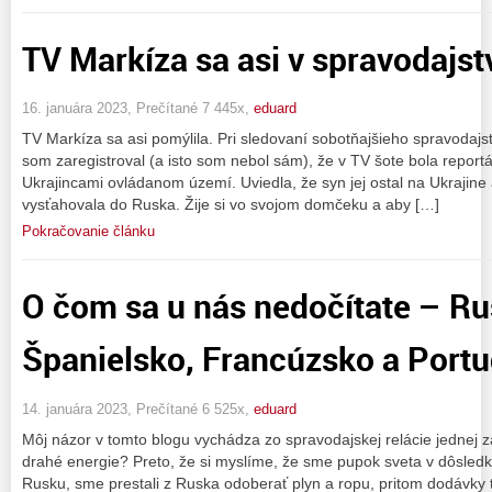
TV Markíza sa asi v spravodajst
16. januára 2023, Prečítané 7 445x,
eduard
TV Markíza sa asi pomýlila. Pri sledovaní sobotňajšieho spravodaj
som zaregistroval (a isto som nebol sám), že v TV šote bola reportá
Ukrajincami ovládanom území. Uviedla, že syn jej ostal na Ukrajine
vysťahovala do Ruska. Žije si vo svojom domčeku a aby […]
Pokračovanie článku
O čom sa u nás nedočítate – Ru
Španielsko, Francúzsko a Portu
14. januára 2023, Prečítané 6 525x,
eduard
Môj názor v tomto blogu vychádza zo spravodajskej relácie jednej 
drahé energie? Preto, že si myslíme, že sme pupok sveta v dôsled
Rusku, sme prestali z Ruska odoberať plyn a ropu, pritom dodávky tý