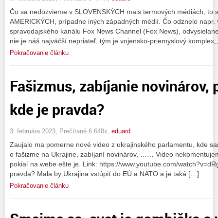
Čo sa nedozvieme v SLOVENSKÝCH mais termových médiách, to s
AMERICKÝCH, prípadne iných západných médií. Čo odznelo napr. v 
spravodajského kanálu Fox News Channel (Fox News), odvysielan
nie je náš najväčší nepriateľ, tým je vojensko-priemyslový komplex
Pokračovanie článku
Fašizmus, zabíjanie novinárov, 
kde je pravda?
3. februára 2023, Prečítané 6 648x,
eduard
Zaujalo ma pomerne nové video z ukrajinského parlamentu, kde sa
o fašizme na Ukrajine, zabíjaní novinárov, …… Video nekomentuje
pokiaľ na webe ešte je. Link: https://www.youtube.com/watch?v=dR
pravda? Mala by Ukrajina vstúpiť do EÚ a NATO a je taká […]
Pokračovanie článku