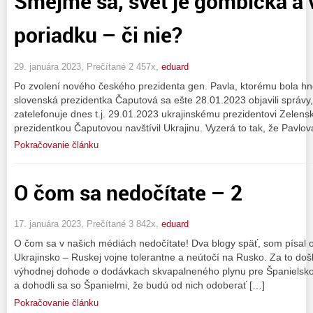
Smejme sa, svet je gombička a v
poriadku – či nie?
29. januára 2023, Prečítané 2 457x,
eduard
Po zvolení nového českého prezidenta gen. Pavla, ktorému bola hn
slovenská prezidentka Čaputová sa ešte 28.01.2023 objavili správy
zatelefonuje dnes t.j. 29.01.2023 ukrajinskému prezidentovi Zelen
prezidentkou Čaputovou navštívil Ukrajinu. Vyzerá to tak, že Pavlov
Pokračovanie článku
O čom sa nedočítate – 2
17. januára 2023, Prečítané 3 842x,
eduard
O čom sa v našich médiách nedočítate! Dva blogy späť, som písal o
Ukrajinsko – Ruskej vojne tolerantne a neútočí na Rusko. Za to d
výhodnej dohode o dodávkach skvapalneného plynu pre Španielsko. 
a dohodli sa so Španielmi, že budú od nich odoberať […]
Pokračovanie článku