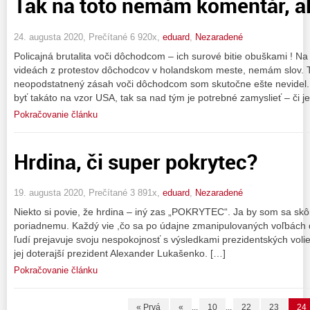
Tak na toto nemám komentár, al
24. augusta 2020, Prečítané 6 920x,
eduard
,
Nezaradené
Policajná brutalita voči dôchodcom – ich surové bitie obuškami ! Na
videách z protestov dôchodcov v holandskom meste, nemám slov. T
neopodstatnený zásah voči dôchodcom som skutočne ešte nevidel
byť takáto na vzor USA, tak sa nad tým je potrebné zamyslieť – či j
Pokračovanie článku
Hrdina, či super pokrytec?
19. augusta 2020, Prečítané 3 891x,
eduard
,
Nezaradené
Niekto si povie, že hrdina – iný zas „POKRYTEC“. Ja by som sa skôr 
poriadnemu. Každý vie ,čo sa po údajne zmanipulovaných voľbách d
ľudí prejavuje svoju nespokojnosť s výsledkami prezidentských volieb
jej doterajší prezident Alexander Lukašenko. […]
Pokračovanie článku
« Prvá
«
...
10
...
22
23
24