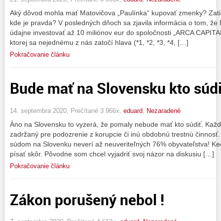
Aký dôvod mohla mať Matovičova „Paulínka“ kupovať zmenky? Zati
kde je pravda? V posledných dňoch sa zjavila informácia o tom, že
údajne investovať až 10 miliónov eur do spoločnosti „ARCA CAPITA
ktorej sa nejednému z nás zatočí hlava (*1, *2, *3, *4, […]
Pokračovanie článku
Bude mať na Slovensku kto súdi
14. septembra 2020, Prečítané 3 966x,
eduard
,
Nezaradené
Áno na Slovensku to vyzerá, že pomaly nebude mať kto súdiť. Každú
zadržaný pre podozrenie z korupcie či inú obdobnú trestnú činnos
súdom na Slovenku neverí až neuveriteľných 76% obyvateľstva! K
písať skôr. Pôvodne som chcel vyjadriť svoj názor na diskusiu […]
Pokračovanie článku
Zákon porušený nebol !