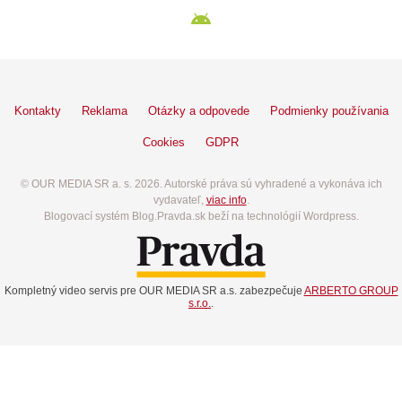
Kontakty
Reklama
Otázky a odpovede
Podmienky používania
Cookies
GDPR
© OUR MEDIA SR a. s. 2026. Autorské práva sú vyhradené a vykonáva ich
vydavateľ,
viac info
.
Blogovací systém Blog.Pravda.sk beží na technológií Wordpress.
Kompletný video servis pre OUR MEDIA SR a.s. zabezpečuje
ARBERTO GROUP
s.r.o.
.