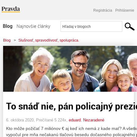
Registrácia
Prihlásenie
Blog
Najnovšie články
Najčítanejšie články
Blog
>
Slušnosť, spravodlivosť, spolupráca.
Najkomentovanejšie články
Zoznam blogov
Komerčné blogy
To snáď nie, pán policajný prezi
6. októbra 2020, Prečítané 5 224x,
eduard
,
Nezaradené
Kto môže požičať 7 miliónov € aj keď ich nemá z kade mať? A všetko
vypočul pre mňa nečakanú tlačovú besedu dočasného policajného p