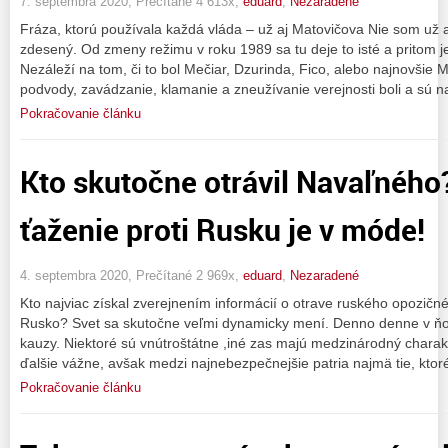
7. septembra 2020, Prečítané 4 613x,
eduard
,
Nezaradené
Fráza, ktorú používala každá vláda – už aj Matovičova Nie som už 
zdesený. Od zmeny režimu v roku 1989 sa tu deje to isté a pritom je
Nezáleží na tom, či to bol Mečiar, Dzurinda, Fico, alebo najnovšie 
podvody, zavádzanie, klamanie a zneužívanie verejnosti boli a sú 
Pokračovanie článku
Kto skutočne otrávil Navaľného
ťaženie proti Rusku je v móde!
4. septembra 2020, Prečítané 2 969x,
eduard
,
Nezaradené
Kto najviac získal zverejnením informácií o otrave ruského opozičn
Rusko? Svet sa skutočne veľmi dynamicky mení. Denno denne v ňo
kauzy. Niektoré sú vnútroštátne ,iné zas majú medzinárodný charak
ďalšie vážne, avšak medzi najnebezpečnejšie patria najmä tie, ktor
Pokračovanie článku