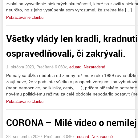
zvolal na vysvetlenie niektorých skutočností, ktoré sa zjavili v niek
neurčito, no z jeho vystúpenia som vyrozumel, že zrejme ide […]
Pokračovanie článku
Všetky vlády len kradli, kradnut
ospravedlňovali, či zakrývali.
1. októbra 2020, Prečítané 6 060x,
eduard
,
Nezaradené
Pomaly sa dĺžka obdobia od zmeny režimu v roku 1989 rovná dĺžke 
zaujímavé, že v podstate všetko v prospech verejnosti sa vybudova
(napr. nemocnice, polikliniky, cesty, ….), pričom nič takéto potrebn
novému politickému režimu za celé obdobie nepodarilo postaviť (n
Pokračovanie článku
CORONA – Milé video o nemilej 
28. septembra 2020, Prečítané 3 046x,
eduard
,
Nezaradené