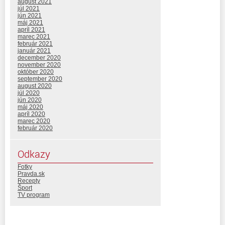
august 2021
júl 2021
jún 2021
máj 2021
apríl 2021
marec 2021
február 2021
január 2021
december 2020
november 2020
október 2020
september 2020
august 2020
júl 2020
jún 2020
máj 2020
apríl 2020
marec 2020
február 2020
Odkazy
Fotky
Pravda.sk
Recepty
Šport
TV program