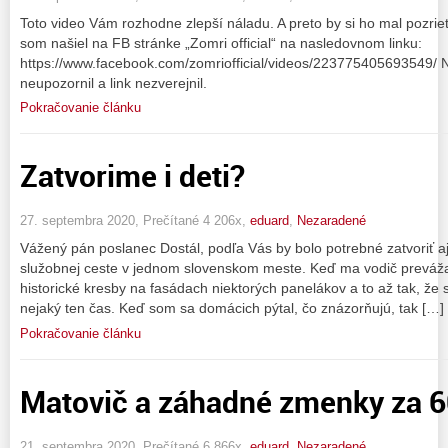
Toto video Vám rozhodne zlepší náladu. A preto by si ho mal pozrieť
som našiel na FB stránke „Zomri official“ na nasledovnom linku:
https://www.facebook.com/zomriofficial/videos/223775405693549/ 
neupozornil a link nezverejnil.
Pokračovanie článku
Zatvorime i deti?
27. septembra 2020, Prečítané 4 206x,
eduard
,
Nezaradené
Vážený pán poslanec Dostál, podľa Vás by bolo potrebné zatvoriť 
služobnej ceste v jednom slovenskom meste. Keď ma vodič prevážal
historické kresby na fasádach niektorých panelákov a to až tak, že 
nejaký ten čas. Keď som sa domácich pýtal, čo znázorňujú, tak […]
Pokračovanie článku
Matovič a záhadné zmenky za 60
21. septembra 2020, Prečítané 6 866x,
eduard
,
Nezaradené